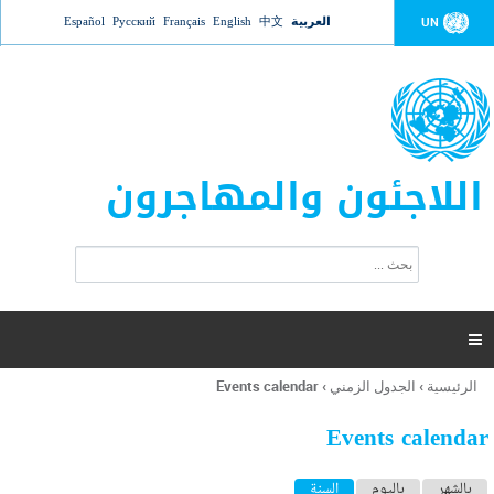
Jump to navigation
العربية
中文
English
Français
Русский
Español
UN
اللاجئون والمهاجرون
ا
ب
س
ح
ت
ث
م
ا

ر
ة
الرئيسية
›
الجدول الزمني
›
Events calendar
أنت
ا
هنا
ل
Events calendar
ب
ح
ا
بالشهر
باليوم
السنة
(علامة التبويب النشطة)
ث