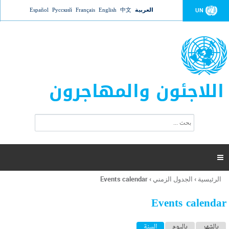
Jump to navigation
العربية
中文
English
Français
Русский
Español
UN
اللاجئون والمهاجرون
ا
ب
س
ح
ت
ث
م
ا

ر
ة
الرئيسية
›
الجدول الزمني
›
Events calendar
أنت
ا
هنا
ل
Events calendar
ب
ح
ا
بالشهر
باليوم
السنة
(علامة التبويب النشطة)
ث