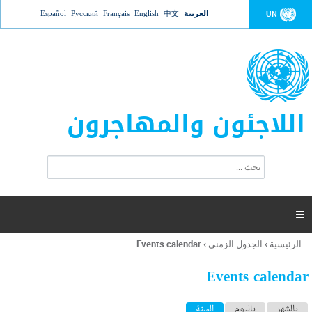
Jump to navigation
العربية
中文
English
Français
Русский
Español
UN
اللاجئون والمهاجرون
ا
ب
س
ح
ت
ث
م
ا

ر
ة
الرئيسية
›
الجدول الزمني
›
Events calendar
أنت
ا
هنا
ل
Events calendar
ب
ح
ا
بالشهر
باليوم
السنة
(علامة التبويب النشطة)
ث