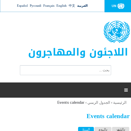
Jump to navigation
العربية
中文
English
Français
Русский
Español
UN
اللاجئون والمهاجرون
ا
ب
س
ح
ت
ث
م
ا

ر
ة
الرئيسية
›
الجدول الزمني
›
Events calendar
أنت
ا
هنا
ل
Events calendar
ب
ح
ا
بالشهر
باليوم
السنة
(علامة التبويب النشطة)
ث