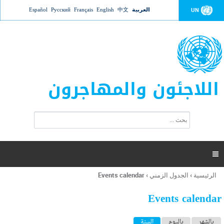
Jump to navigation
العربية
中文
English
Français
Русский
Español
UN
اللاجئون والمهاجرون
ا
ب
س
ح
ت
ث
م
ا

ر
ة
الرئيسية
›
الجدول الزمني
›
Events calendar
أنت
ا
هنا
ل
Events calendar
ب
ح
ا
بالشهر
باليوم
السنة
(علامة التبويب النشطة)
ث