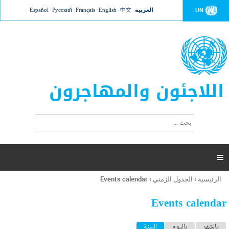
Jump to navigation
العربية
中文
English
Français
Русский
Español
UN
اللاجئون والمهاجرون
ا
ب
س
ح
ت
ث
م
ا

ر
ة
الرئيسية
›
الجدول الزمني
›
Events calendar
أنت
ا
هنا
ل
Events calendar
ب
ح
ا
بالشهر
باليوم
السنة
(علامة التبويب النشطة)
ث