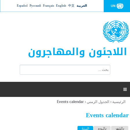
Jump to navigation
العربية
中文
English
Français
Русский
Español
UN
اللاجئون والمهاجرون
ا
ب
س
ح
ت
ث
م
ا

ر
ة
الرئيسية
›
الجدول الزمني
›
Events calendar
أنت
ا
هنا
ل
Events calendar
ب
ح
ا
بالشهر
باليوم
السنة
(علامة التبويب النشطة)
ث