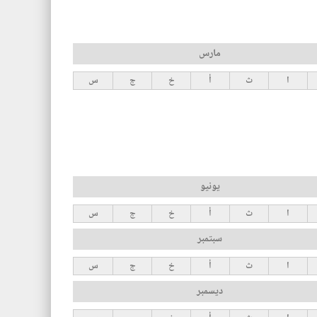
مارس
ا
ث
أ
خ
ج
س
يونيو
ا
ث
أ
خ
ج
س
سبتمبر
ا
ث
أ
خ
ج
س
ديسمبر