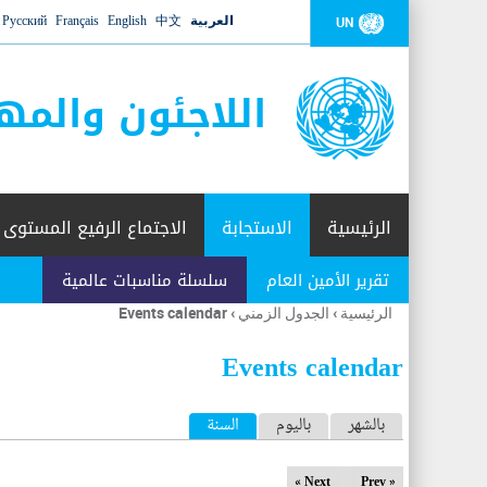
العربية
中文
English
Français
Русский
UN
اللاجئون والمه
الرئيسية
الاستجابة
الاجتماع الرفيع المستوى
تقرير الأمين العام
سلسلة مناسبات عالمية
الرئيسية
›
الجدول الزمني
›
Events calendar
أنت
هنا
Events calendar
ا
بالشهر
باليوم
السنة
(علامة التبويب النشطة)
ل
Next »
« Prev