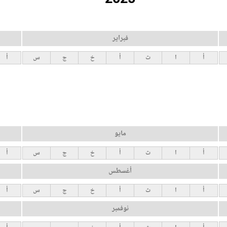
فبراير
أ
ا
ث
أ
خ
ج
س
أ
مايو
أ
ا
ث
أ
خ
ج
س
أ
أغسطس
أ
ا
ث
أ
خ
ج
س
أ
نوفمبر