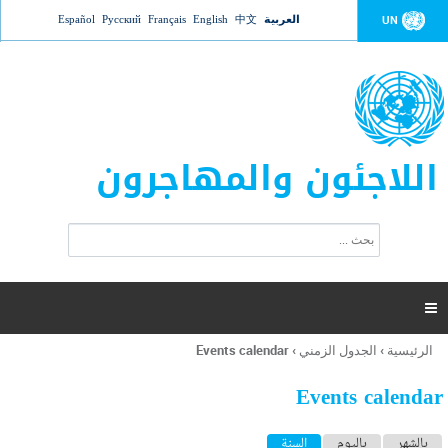
Jump to navigation
العربية
中文
English
Français
Русский
Español
UN
اللاجئون والمهاجرون
ا
ب
س
ح
ت
ث
م
ا

ر
ة
الرئيسية
›
الجدول الزمني
›
Events calendar
أنت
ا
هنا
ل
Events calendar
ب
ح
ا
بالشهر
باليوم
السنة
(علامة التبويب النشطة)
ث