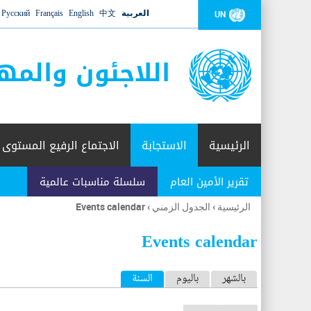
العربية
中文
English
Français
Русский
UN
اللاجئون والمه
الرئيسية
الاستجابة
الاجتماع الرفيع المستوى
تقرير الأمين العام
سلسلة مناسبات عالمية
الرئيسية
›
الجدول الزمني
›
Events calendar
أنت
هنا
Events calendar
ا
بالشهر
باليوم
السنة
(علامة التبويب النشطة)
ل