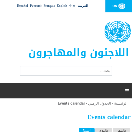
Jump to navigation
العربية
中文
English
Français
Русский
Español
UN
اللاجئون والمهاجرون
ا
ب
س
ح
ت
ث
م
ا

ر
ة
الرئيسية
›
الجدول الزمني
›
Events calendar
أنت
ا
هنا
ل
Events calendar
ب
ح
ا
بالشهر
باليوم
السنة
(علامة التبويب النشطة)
ث