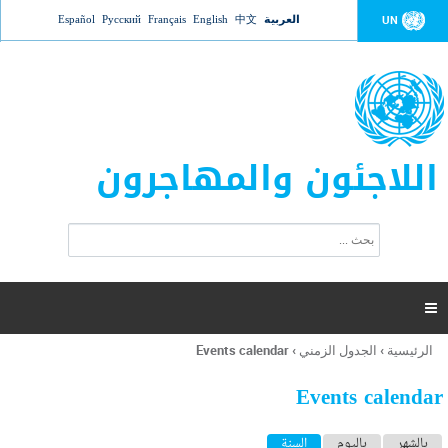
Jump to navigation
العربية
中文
English
Français
Русский
Español
UN
اللاجئون والمهاجرون
ا
ب
س
ح
ت
ث
م
ا

ر
ة
الرئيسية
›
الجدول الزمني
›
Events calendar
أنت
ا
هنا
ل
Events calendar
ب
ح
ا
بالشهر
باليوم
السنة
(علامة التبويب النشطة)
ث