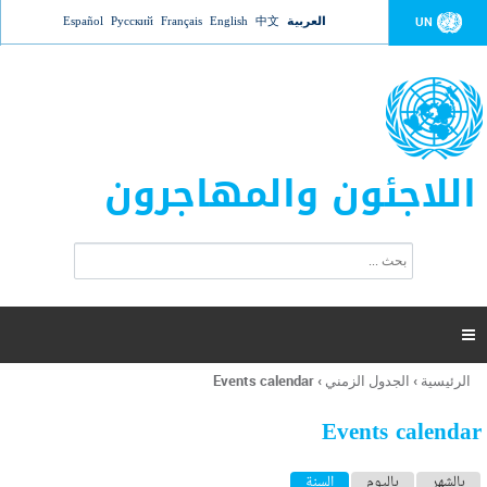
Jump to navigation
العربية
中文
English
Français
Русский
Español
UN
اللاجئون والمهاجرون
ا
ب
س
ح
ت
ث
م
ا

ر
ة
الرئيسية
›
الجدول الزمني
›
Events calendar
أنت
ا
هنا
ل
Events calendar
ب
ح
ا
بالشهر
باليوم
السنة
(علامة التبويب النشطة)
ث