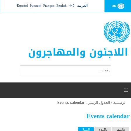
Jump to navigation
العربية
中文
English
Français
Русский
Español
UN
اللاجئون والمهاجرون
ا
ب
س
ح
ت
ث
م
ا

ر
ة
الرئيسية
›
الجدول الزمني
›
Events calendar
أنت
ا
هنا
ل
Events calendar
ب
ح
ا
بالشهر
باليوم
السنة
(علامة التبويب النشطة)
ث