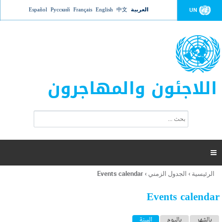
Jump to navigation
العربية
中文
English
Français
Русский
Español
UN
اللاجئون والمهاجرون
ا
ب
س
ح
ت
ث
م
ا

ر
ة
الرئيسية
›
الجدول الزمني
›
Events calendar
أنت
ا
هنا
ل
Events calendar
ب
ح
ا
بالشهر
باليوم
السنة
(علامة التبويب النشطة)
ث