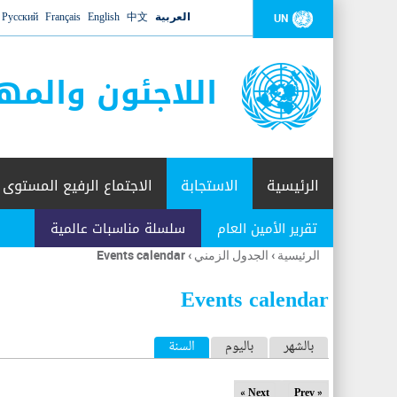
العربية
中文
English
Français
Русский
UN
اللاجئون والمه
الرئيسية
الاستجابة
الاجتماع الرفيع المستوى
تقرير الأمين العام
سلسلة مناسبات عالمية
الرئيسية
›
الجدول الزمني
›
Events calendar
أنت
هنا
Events calendar
ا
بالشهر
باليوم
السنة
(علامة التبويب النشطة)
ل
Next »
« Prev