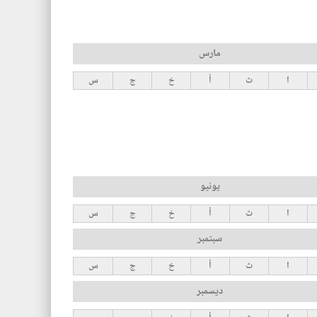
مارس
ا
ث
أ
خ
ج
س
يونيو
ا
ث
أ
خ
ج
س
سبتمبر
ا
ث
أ
خ
ج
س
ديسمبر