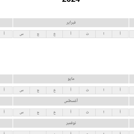
فبراير
أ
ا
ث
أ
خ
ج
س
أ
مايو
أ
ا
ث
أ
خ
ج
س
أ
أغسطس
أ
ا
ث
أ
خ
ج
س
أ
نوفمبر