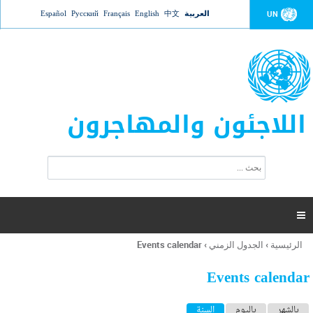
Jump to navigation
العربية
中文
English
Français
Русский
Español
UN
اللاجئون والمهاجرون
ا
ب
س
ح
ت
ث
م
ا

ر
ة
الرئيسية
›
الجدول الزمني
›
Events calendar
أنت
ا
هنا
ل
Events calendar
ب
ح
ا
بالشهر
باليوم
السنة
(علامة التبويب النشطة)
ث