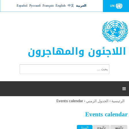
Jump to navigation
العربية
中文
English
Français
Русский
Español
UN
اللاجئون والمهاجرون
ا
ب
س
ح
ت
ث
م
ا

ر
ة
الرئيسية
›
الجدول الزمني
›
Events calendar
أنت
ا
هنا
ل
Events calendar
ب
ح
ا
بالشهر
باليوم
السنة
(علامة التبويب النشطة)
ث