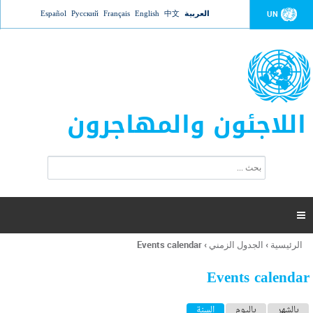
Jump to navigation
العربية
中文
English
Français
Русский
Español
UN
اللاجئون والمهاجرون
ا
ب
س
ح
ت
ث
م
ا

ر
ة
الرئيسية
›
الجدول الزمني
›
Events calendar
أنت
ا
هنا
ل
Events calendar
ب
ح
ا
بالشهر
باليوم
السنة
(علامة التبويب النشطة)
ث