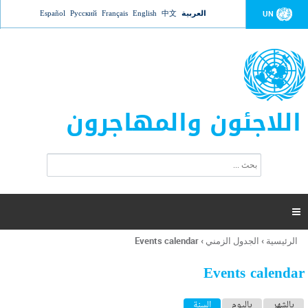
Jump to navigation
العربية
中文
English
Français
Русский
Español
UN
اللاجئون والمهاجرون
ا
ب
س
ح
ت
ث
م
ا

ر
ة
الرئيسية
›
الجدول الزمني
›
Events calendar
أنت
ا
هنا
ل
Events calendar
ب
ح
ا
بالشهر
باليوم
السنة
(علامة التبويب النشطة)
ث