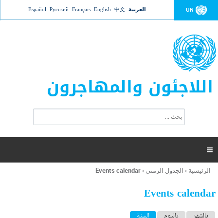
Jump to navigation
العربية
中文
English
Français
Русский
Español
UN
اللاجئون والمهاجرون
ا
ب
س
ح
ت
ث
م
ا

ر
ة
الرئيسية
›
الجدول الزمني
›
Events calendar
أنت
ا
هنا
ل
Events calendar
ب
ح
ا
بالشهر
باليوم
السنة
(علامة التبويب النشطة)
ث