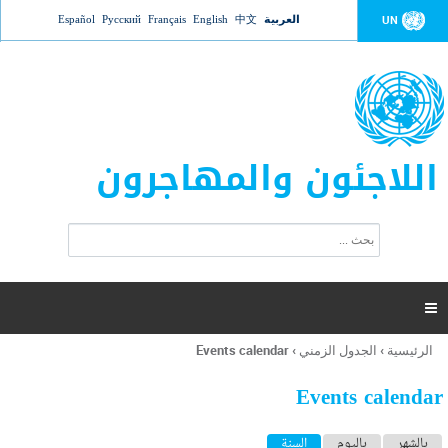
Jump to navigation
العربية
中文
English
Français
Русский
Español
UN
اللاجئون والمهاجرون
ا
ب
س
ح
ت
ث
م
ا

ر
ة
الرئيسية
›
الجدول الزمني
›
Events calendar
أنت
ا
هنا
ل
Events calendar
ب
ح
ا
بالشهر
باليوم
السنة
(علامة التبويب النشطة)
ث