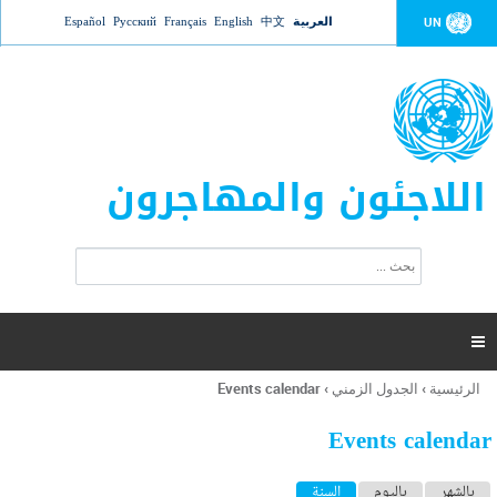
Jump to navigation
العربية
中文
English
Français
Русский
Español
UN
اللاجئون والمهاجرون
ا
ب
س
ح
ت
ث
م
ا

ر
ة
الرئيسية
›
الجدول الزمني
›
Events calendar
أنت
ا
هنا
ل
Events calendar
ب
ح
ا
بالشهر
باليوم
السنة
(علامة التبويب النشطة)
ث