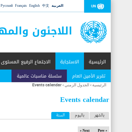
العربية
中文
English
Français
Русский
UN
اللاجئون والمه
الرئيسية
الاستجابة
الاجتماع الرفيع المستوى
تقرير الأمين العام
سلسلة مناسبات عالمية
الرئيسية
›
الجدول الزمني
›
Events calendar
أنت
هنا
Events calendar
ا
بالشهر
باليوم
السنة
(علامة التبويب النشطة)
ل
Next »
« Prev