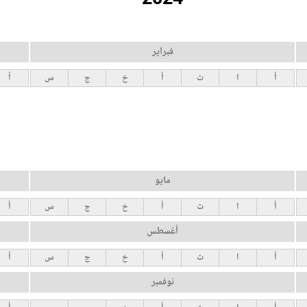
فبراير
أ
ا
ث
أ
خ
ج
س
أ
مايو
أ
ا
ث
أ
خ
ج
س
أ
أغسطس
أ
ا
ث
أ
خ
ج
س
أ
نوفمبر