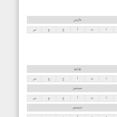
مارس
ا
ث
أ
خ
ج
س
يونيو
ا
ث
أ
خ
ج
س
سبتمبر
ا
ث
أ
خ
ج
س
ديسمبر