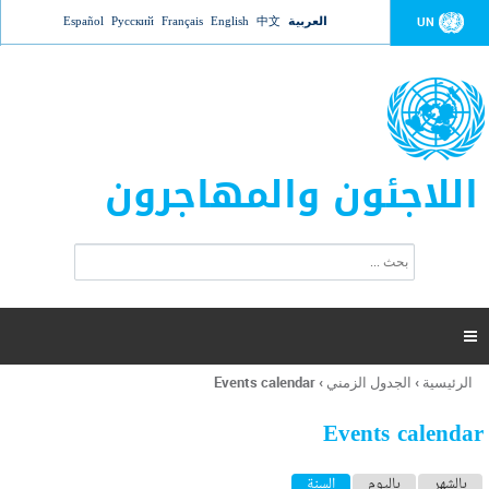
Jump to navigation
العربية
中文
English
Français
Русский
Español
UN
اللاجئون والمهاجرون
ا
ب
س
ح
ت
ث
م
ا

ر
ة
الرئيسية
›
الجدول الزمني
›
Events calendar
أنت
ا
هنا
ل
Events calendar
ب
ح
ا
بالشهر
باليوم
السنة
(علامة التبويب النشطة)
ث