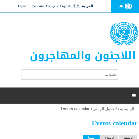
Jump to navigation
العربية
中文
English
Français
Русский
Español
UN
اللاجئون والمهاجرون
ا
ب
س
ح
ت
ث
م
ا

ر
ة
الرئيسية
›
الجدول الزمني
›
Events calendar
أنت
ا
هنا
ل
Events calendar
ب
ح
ا
بالشهر
باليوم
السنة
(علامة التبويب النشطة)
ث