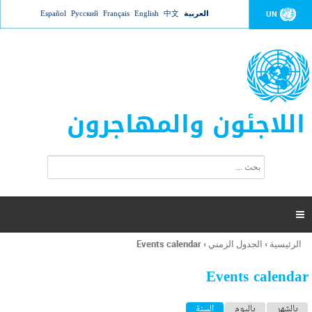
Jump to navigation
العربية
中文
English
Français
Русский
Español
UN
اللاجئون والمهاجرون
ا
ب
س
ح
ت
ث
م
ا

ر
ة
الرئيسية
›
الجدول الزمني
›
Events calendar
أنت
ا
هنا
ل
Events calendar
ب
ح
ا
بالشهر
باليوم
السنة
(علامة التبويب النشطة)
ث