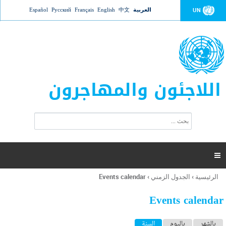
Jump to navigation
العربية
中文
English
Français
Русский
Español
UN
اللاجئون والمهاجرون
ا
ب
س
ح
ت
ث
م
ا

ر
ة
الرئيسية
›
الجدول الزمني
›
Events calendar
أنت
ا
هنا
ل
Events calendar
ب
ح
ا
بالشهر
باليوم
السنة
(علامة التبويب النشطة)
ث