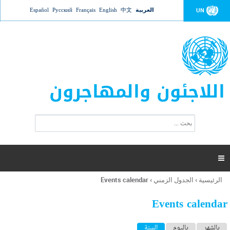
Jump to navigation
العربية
中文
English
Français
Русский
Español
UN
اللاجئون والمهاجرون
ا
ب
س
ح
ت
ث
م
ا

ر
ة
الرئيسية
›
الجدول الزمني
›
Events calendar
أنت
ا
هنا
ل
Events calendar
ب
ح
ا
بالشهر
باليوم
السنة
(علامة التبويب النشطة)
ث