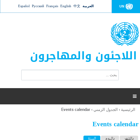
Jump to navigation
العربية
中文
English
Français
Русский
Español
UN
اللاجئون والمهاجرون
ا
ب
س
ح
ت
ث
م
ا

ر
ة
الرئيسية
›
الجدول الزمني
›
Events calendar
أنت
ا
هنا
ل
Events calendar
ب
ح
ا
بالشهر
باليوم
السنة
(علامة التبويب النشطة)
ث