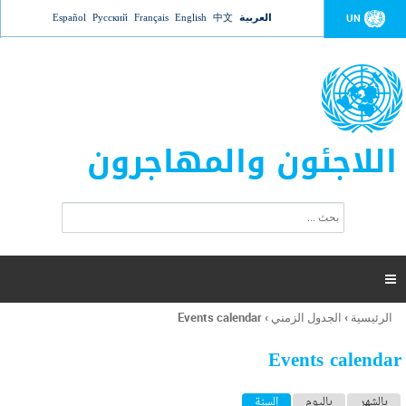
Jump to navigation
العربية
中文
English
Français
Русский
Español
UN
اللاجئون والمهاجرون
ا
ب
س
ح
ت
ث
م
ا

ر
ة
الرئيسية
›
الجدول الزمني
›
Events calendar
أنت
ا
هنا
ل
Events calendar
ب
ح
ا
بالشهر
باليوم
السنة
(علامة التبويب النشطة)
ث