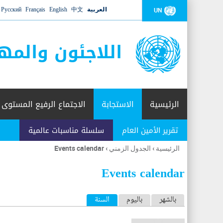
العربية
中文
English
Français
Русский
UN
اللاجئون والمه
الرئيسية
الاستجابة
الاجتماع الرفيع المستوى
تقرير الأمين العام
سلسلة مناسبات عالمية
الرئيسية
›
الجدول الزمني
›
Events calendar
أنت
هنا
Events calendar
ا
بالشهر
باليوم
السنة
(علامة التبويب النشطة)
ل