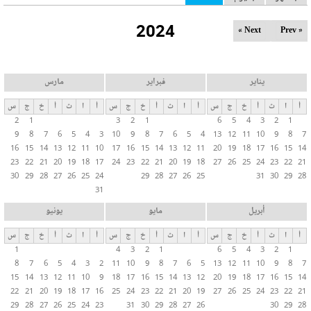
ل
2024
ت
Next »
« Prev
ب
و
ي
يناير
فبراير
مارس
ب
أ
ا
ث
أ
خ
ج
س
أ
ا
ث
أ
خ
ج
س
أ
ا
ث
أ
خ
ج
س
ا
2
1
3
2
1
6
5
4
3
2
1
ت
9
8
7
6
5
4
3
10
9
8
7
6
5
4
13
12
11
10
9
8
7
ا
16
15
14
13
12
11
10
17
16
15
14
13
12
11
20
19
18
17
16
15
14
ل
23
22
21
20
19
18
17
24
23
22
21
20
19
18
27
26
25
24
23
22
21
30
29
28
27
26
25
24
29
28
27
26
25
31
30
29
28
أ
31
س
ا
أبريل
مايو
يونيو
س
أ
ا
ث
أ
خ
ج
س
أ
ا
ث
أ
خ
ج
س
أ
ا
ث
أ
خ
ج
س
ي
1
4
3
2
1
6
5
4
3
2
1
ة
8
7
6
5
4
3
2
11
10
9
8
7
6
5
13
12
11
10
9
8
7
15
14
13
12
11
10
9
18
17
16
15
14
13
12
20
19
18
17
16
15
14
22
21
20
19
18
17
16
25
24
23
22
21
20
19
27
26
25
24
23
22
21
29
28
27
26
25
24
23
31
30
29
28
27
26
30
29
28