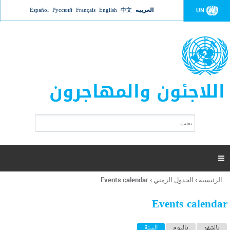
Jump to navigation
العربية
中文
English
Français
Русский
Español
UN
اللاجئون والمهاجرون
ا
ب
س
ح
ت
ث
م
ا

ر
ة
الرئيسية
›
الجدول الزمني
›
Events calendar
أنت
ا
هنا
ل
Events calendar
ب
ح
ا
بالشهر
باليوم
السنة
(علامة التبويب النشطة)
ث