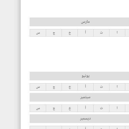
مارس
ا
ث
أ
خ
ج
س
يونيو
ا
ث
أ
خ
ج
س
سبتمبر
ا
ث
أ
خ
ج
س
ديسمبر