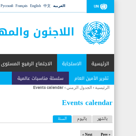
العربية
中文
English
Français
Русский
UN
اللاجئون والمه
الرئيسية
الاستجابة
الاجتماع الرفيع المستوى
تقرير الأمين العام
سلسلة مناسبات عالمية
الرئيسية
›
الجدول الزمني
›
Events calendar
أنت
هنا
Events calendar
ا
بالشهر
باليوم
السنة
(علامة التبويب النشطة)
ل
Next »
« Prev