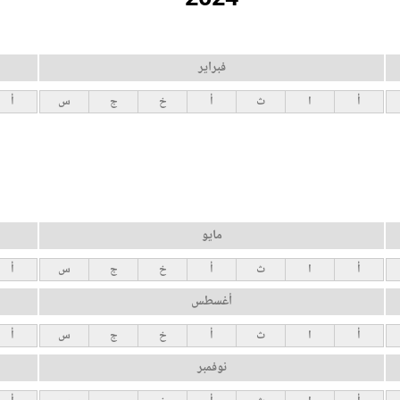
فبراير
أ
ا
ث
أ
خ
ج
س
أ
مايو
أ
ا
ث
أ
خ
ج
س
أ
أغسطس
أ
ا
ث
أ
خ
ج
س
أ
نوفمبر