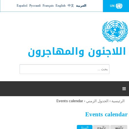
Jump to navigation
العربية
中文
English
Français
Русский
Español
UN
اللاجئون والمهاجرون
ا
ب
س
ح
ت
ث
م
ا

ر
ة
الرئيسية
›
الجدول الزمني
›
Events calendar
أنت
ا
هنا
ل
Events calendar
ب
ح
ا
بالشهر
باليوم
السنة
(علامة التبويب النشطة)
ث