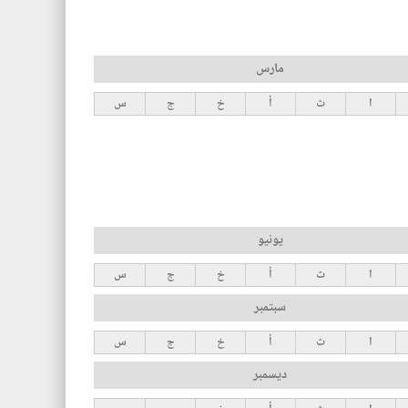
مارس
ا
ث
أ
خ
ج
س
يونيو
ا
ث
أ
خ
ج
س
سبتمبر
ا
ث
أ
خ
ج
س
ديسمبر