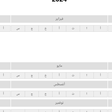
فبراير
أ
ا
ث
أ
خ
ج
س
أ
مايو
أ
ا
ث
أ
خ
ج
س
أ
أغسطس
أ
ا
ث
أ
خ
ج
س
أ
نوفمبر