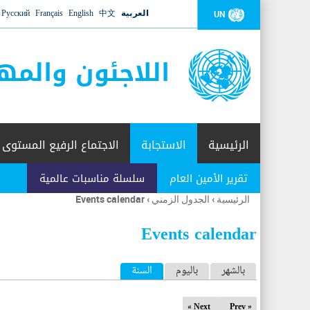
العربية
中文
English
Français
Русский
UN
اللاجئون والمه
الرئيسية
الاستجابة
الاجتماع الرفيع المستوى
تقرير الأمين العام
سلسلة مناسبات عالمية
الرئيسية
›
الجدول الزمني
›
Events calendar
أنت
هنا
Events calendar
ا
بالشهر
باليوم
السنة
(علامة التبويب النشطة)
ل
Next »
« Prev