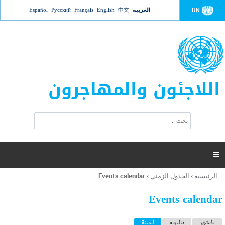
Jump to navigation
العربية
中文
English
Français
Русский
Español
UN
اللاجئون والمهاجرون
ا
ب
س
ح
ت
ث
م
ا

ر
ة
الرئيسية
›
الجدول الزمني
›
Events calendar
أنت
ا
هنا
ل
Events calendar
ب
ح
ا
بالشهر
باليوم
السنة
(علامة التبويب النشطة)
ث