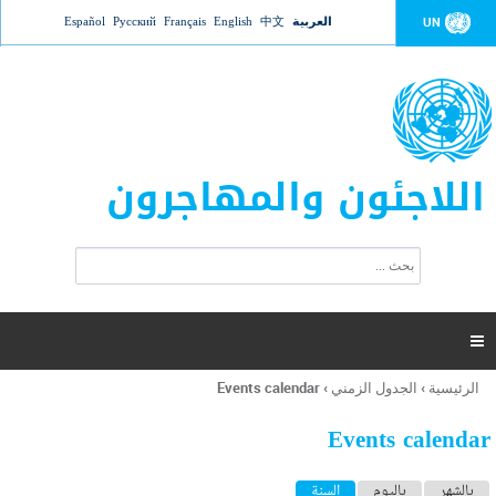
Jump to navigation
العربية
中文
English
Français
Русский
Español
UN
اللاجئون والمهاجرون
ا
ب
س
ح
ت
ث
م
ا

ر
ة
الرئيسية
›
الجدول الزمني
›
Events calendar
أنت
ا
هنا
ل
Events calendar
ب
ح
ا
بالشهر
باليوم
السنة
(علامة التبويب النشطة)
ث