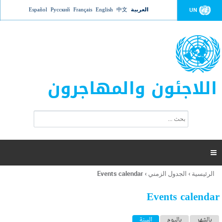
Jump to navigation
العربية
中文
English
Français
Русский
Español
UN
اللاجئون والمهاجرون
ا
ب
س
ح
ت
ث
م
ا

ر
ة
الرئيسية
›
الجدول الزمني
›
Events calendar
أنت
ا
هنا
ل
Events calendar
ب
ح
ا
بالشهر
باليوم
السنة
(علامة التبويب النشطة)
ث