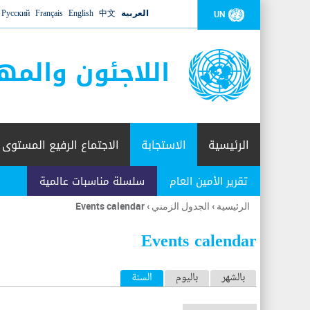
العربية
中文
English
Français
Русский
UN
اللاجئون والمه
الرئيسية
الاستجابة
الاجتماع الرفيع المستوى
تقرير الأمين العام
سلسلة مناسبات عالمية
الرئيسية
›
الجدول الزمني
›
Events calendar
أنت
هنا
Events calendar
ا
بالشهر
باليوم
السنة
(علامة التبويب النشطة)
ل