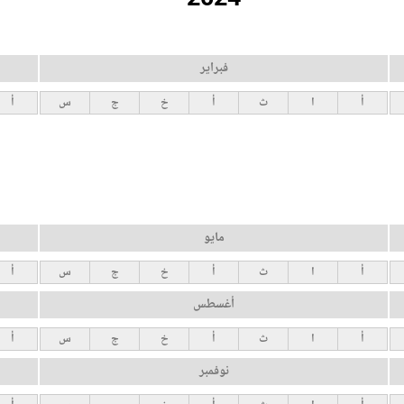
فبراير
أ
ا
ث
أ
خ
ج
س
أ
مايو
أ
ا
ث
أ
خ
ج
س
أ
أغسطس
أ
ا
ث
أ
خ
ج
س
أ
نوفمبر