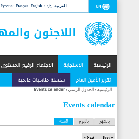
العربية
中文
English
Français
Русский
UN
اللاجئون والمه
الرئيسية
الاستجابة
الاجتماع الرفيع المستوى
تقرير الأمين العام
سلسلة مناسبات عالمية
الرئيسية
›
الجدول الزمني
›
Events calendar
أنت
هنا
Events calendar
ا
بالشهر
باليوم
السنة
(علامة التبويب النشطة)
ل
Next »
« Prev