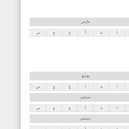
مارس
ا
ث
أ
خ
ج
س
يونيو
ا
ث
أ
خ
ج
س
سبتمبر
ا
ث
أ
خ
ج
س
ديسمبر