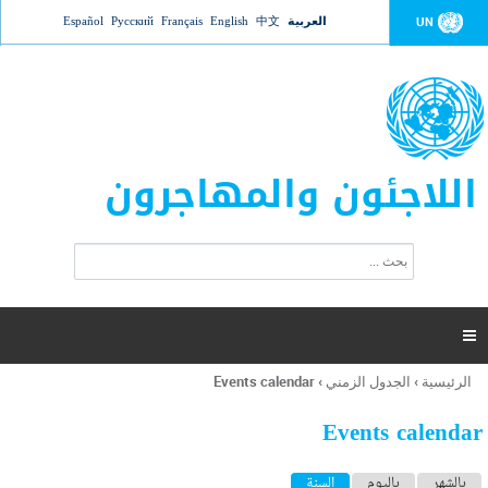
Jump to navigation
العربية
中文
English
Français
Русский
Español
UN
اللاجئون والمهاجرون
ا
ب
س
ح
ت
ث
م
ا

ر
ة
الرئيسية
›
الجدول الزمني
›
Events calendar
أنت
ا
هنا
ل
Events calendar
ب
ح
ا
بالشهر
باليوم
السنة
(علامة التبويب النشطة)
ث