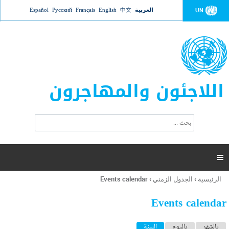
Jump to navigation
العربية
中文
English
Français
Русский
Español
UN
اللاجئون والمهاجرون
ا
ب
س
ح
ت
ث
م
ا

ر
ة
الرئيسية
›
الجدول الزمني
›
Events calendar
أنت
ا
هنا
ل
Events calendar
ب
ح
ا
بالشهر
باليوم
السنة
(علامة التبويب النشطة)
ث