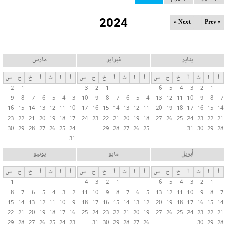
ل
2024
ت
Next »
« Prev
ب
و
ي
يناير
فبراير
مارس
ب
أ
ا
ث
أ
خ
ج
س
أ
ا
ث
أ
خ
ج
س
أ
ا
ث
أ
خ
ج
س
ا
2
1
3
2
1
6
5
4
3
2
1
ت
9
8
7
6
5
4
3
10
9
8
7
6
5
4
13
12
11
10
9
8
7
ا
16
15
14
13
12
11
10
17
16
15
14
13
12
11
20
19
18
17
16
15
14
ل
23
22
21
20
19
18
17
24
23
22
21
20
19
18
27
26
25
24
23
22
21
30
29
28
27
26
25
24
29
28
27
26
25
31
30
29
28
أ
31
س
ا
أبريل
مايو
يونيو
س
أ
ا
ث
أ
خ
ج
س
أ
ا
ث
أ
خ
ج
س
أ
ا
ث
أ
خ
ج
س
ي
1
4
3
2
1
6
5
4
3
2
1
ة
8
7
6
5
4
3
2
11
10
9
8
7
6
5
13
12
11
10
9
8
7
15
14
13
12
11
10
9
18
17
16
15
14
13
12
20
19
18
17
16
15
14
22
21
20
19
18
17
16
25
24
23
22
21
20
19
27
26
25
24
23
22
21
29
28
27
26
25
24
23
31
30
29
28
27
26
30
29
28