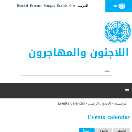
Jump to navigation
العربية
中文
English
Français
Русский
Español
UN
اللاجئون والمهاجرون
ا
ب
س
ح
ت
ث
م
ا

ر
ة
الرئيسية
›
الجدول الزمني
›
Events calendar
أنت
ا
هنا
ل
Events calendar
ب
ح
ا
بالشهر
باليوم
السنة
(علامة التبويب النشطة)
ث