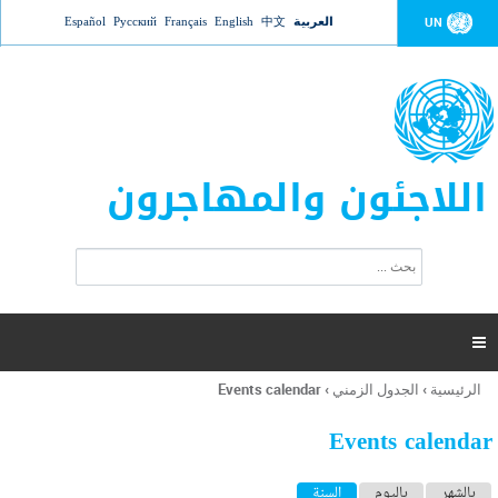
Jump to navigation
العربية
中文
English
Français
Русский
Español
UN
اللاجئون والمهاجرون
ا
ب
س
ح
ت
ث
م
ا

ر
ة
الرئيسية
›
الجدول الزمني
›
Events calendar
أنت
ا
هنا
ل
Events calendar
ب
ح
ا
بالشهر
باليوم
السنة
(علامة التبويب النشطة)
ث