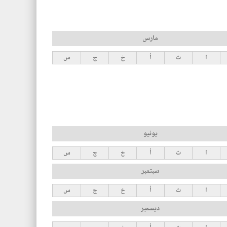
مارس
ا
ث
أ
خ
ج
س
يونيو
ا
ث
أ
خ
ج
س
سبتمبر
ا
ث
أ
خ
ج
س
ديسمبر