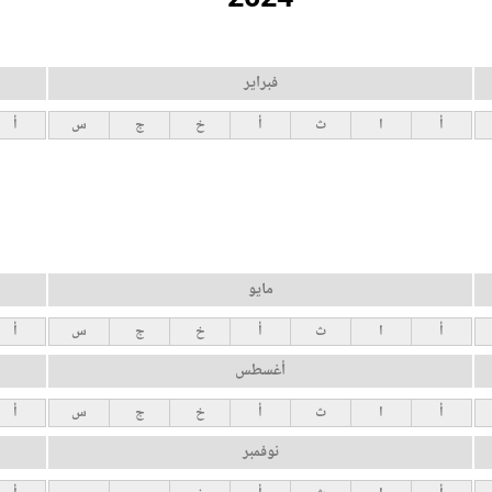
فبراير
أ
ا
ث
أ
خ
ج
س
أ
مايو
أ
ا
ث
أ
خ
ج
س
أ
أغسطس
أ
ا
ث
أ
خ
ج
س
أ
نوفمبر