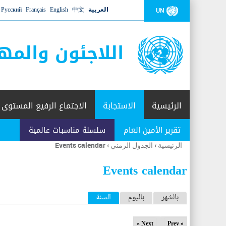
العربية
中文
English
Français
Русский
UN
اللاجئون والمه
الرئيسية
الاستجابة
الاجتماع الرفيع المستوى
تقرير الأمين العام
سلسلة مناسبات عالمية
الرئيسية
›
الجدول الزمني
›
Events calendar
أنت
هنا
Events calendar
ا
بالشهر
باليوم
السنة
(علامة التبويب النشطة)
ل
Next »
« Prev