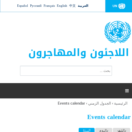
Jump to navigation
العربية
中文
English
Français
Русский
Español
UN
اللاجئون والمهاجرون
ا
ب
س
ح
ت
ث
م
ا

ر
ة
الرئيسية
›
الجدول الزمني
›
Events calendar
أنت
ا
هنا
ل
Events calendar
ب
ح
ا
بالشهر
باليوم
السنة
(علامة التبويب النشطة)
ث