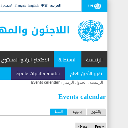
العربية
中文
English
Français
Русский
UN
اللاجئون والمه
الرئيسية
الاستجابة
الاجتماع الرفيع المستوى
تقرير الأمين العام
سلسلة مناسبات عالمية
الرئيسية
›
الجدول الزمني
›
Events calendar
أنت
هنا
Events calendar
ا
بالشهر
باليوم
السنة
(علامة التبويب النشطة)
ل
Next »
« Prev