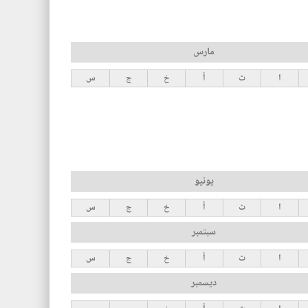
مارس
ا
ث
أ
خ
ج
س
يونيو
ا
ث
أ
خ
ج
س
سبتمبر
ا
ث
أ
خ
ج
س
ديسمبر