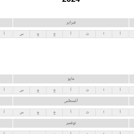
فبراير
أ
ا
ث
أ
خ
ج
س
أ
مايو
أ
ا
ث
أ
خ
ج
س
أ
أغسطس
أ
ا
ث
أ
خ
ج
س
أ
نوفمبر