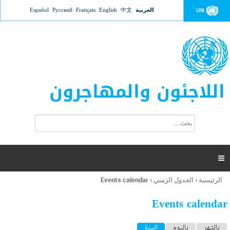
Jump to navigation
العربية
中文
English
Français
Русский
Español
UN
اللاجئون والمهاجرون
ا
ب
س
ح
ت
ث
م
ا

ر
ة
الرئيسية
›
الجدول الزمني
›
Events calendar
أنت
ا
هنا
ل
Events calendar
ب
ح
ا
بالشهر
باليوم
السنة
(علامة التبويب النشطة)
ث