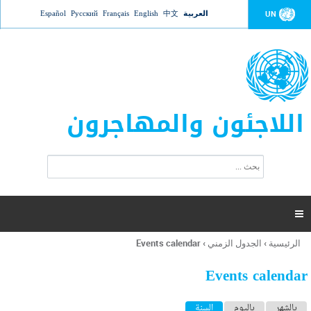
Jump to navigation
العربية
中文
English
Français
Русский
Español
UN
اللاجئون والمهاجرون
ا
ب
س
ح
ت
ث
م
ا

ر
ة
الرئيسية
›
الجدول الزمني
›
Events calendar
أنت
ا
هنا
ل
Events calendar
ب
ح
ا
بالشهر
باليوم
السنة
(علامة التبويب النشطة)
ث